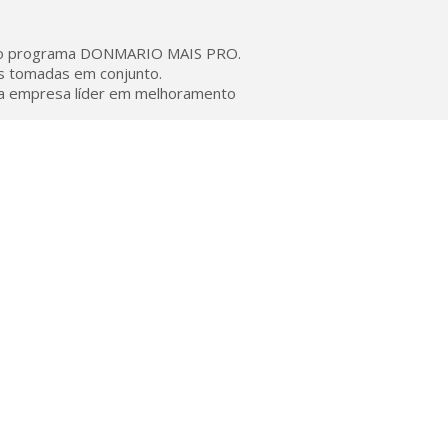
ta do programa DONMARIO MAIS PRO.
es tomadas em conjunto.
 da empresa líder em melhoramento
Newsletter
Assine para receber novidades sobre
soja, milho e trigo