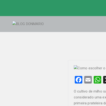
Skip
to
content
BLOG DON
Blog Donmario Sementes
F
E
a
m
h
O cultivo de milho 
c
ail
a
considerado uma exc
e
s
primeira prateleira 