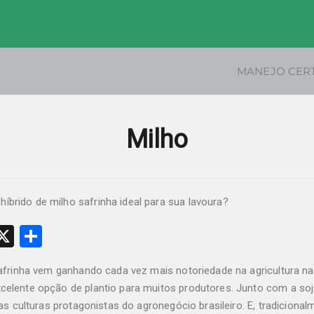
MANEJO CER
MARIO
Milho
W
X
S
h
safrinha vem ganhando cada vez mais notoriedade na agricultura na
t
ar
elente opção de plantio para muitos produtores. Junto com a soj
e
das culturas protagonistas do agronegócio brasileiro. E, tradicional