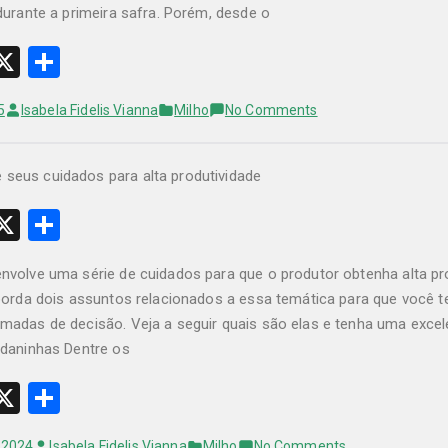
A
durante a primeira safra. Porém, desde o
W
X
S
h
on
5
Isabela Fidelis Vianna
Milho
No Comments
t
ar
Como
e
escolher
o
A
híbrido
W
X
S
de
h
milho
safrinha
nvolve uma série de cuidados para que o produtor obtenha alta pro
t
ar
ideal
aborda dois assuntos relacionados a essa temática para que você 
e
para
madas de decisão. Veja a seguir quais são elas e tenha uma excele
sua
A
 daninhas Dentre os
lavoura?
W
X
S
h
on
e 2024
Isabela Fidelis Vianna
Milho
No Comments