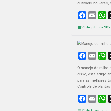
b
cultivado no verão, 
o
p
F
E
o
p
a
m
h
k
31 de julho de 202
c
ail
a
e
s
b
o
p
F
E
o
p
a
m
h
O manejo de milho e
k
c
ail
a
disso, este artigo 
e
s
para as melhores to
b
Controle de plantas
o
p
F
E
o
p
a
m
h
21 de fevereiro d