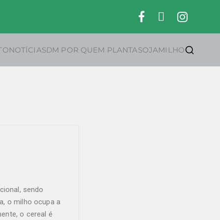
TO
NOTÍCIAS
DM POR QUEM PLANTA
SOJA
MILHO
cional, sendo
a, o milho ocupa a
mente, o cereal é