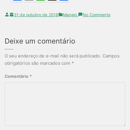
a
m
h
h
c
ai
at
ar
on
31 de outubro de 2018
Manejo
,
No Comments
e
l
s
e
O
manejo
b
A
ideal
o
p
Deixe um comentário
do
solo
o
p
O seu endereço de e-mail não será publicado.
Campos
k
obrigatórios são marcados com
*
Comentário
*