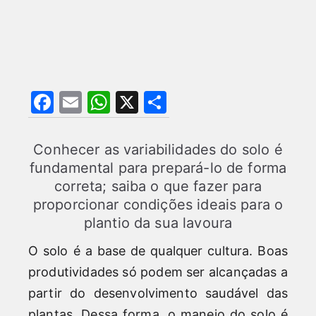
F
E
W
X
S
a
m
h
h
c
ai
at
ar
Conhecer as variabilidades do solo é
e
l
s
e
fundamental para prepará-lo de forma
correta; saiba o que fazer para
b
A
proporcionar condições ideais para o
o
p
plantio da sua lavoura
o
p
O solo é a base de qualquer cultura. Boas
k
produtividades só podem ser alcançadas a
partir do desenvolvimento saudável das
plantas. Dessa forma, o manejo do solo é