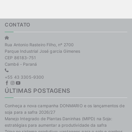
CONTATO
Rua Antonio Rasteiro Filho, nº 2700
Parque Industrial José garcia Gimenes
CEP 86183-751
Cambé - Paraná
+55 43 3305-9300
ÚLTIMAS POSTAGENS
Conheça a nova campanha DONMARIO e os lançamentos de
soja para a safra 2026/27
Manejo Integrado de Plantas Daninhas (MIPD) na Soja:
estratégias para aumentar a produtividade da safra
Trigo no sistema produtivo: vantagens para o solo e ganhos