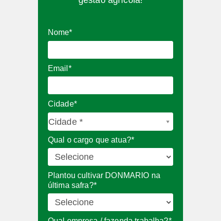
gestão agrícola!
Nome*
Email*
Cidade*
C
Cidade *
i
Qual o cargo que atua?*
d
a
d
Plantou cultivar DONMARIO na
e
última safra?*
*
Qual empresa / fazenda trabalha?*