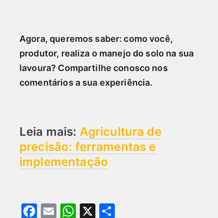
Agora, queremos saber: como você,
produtor, realiza o manejo do solo na sua
lavoura? Compartilhe conosco nos
comentários a sua experiência.
Leia mais:
Agricultura de
precisão: ferramentas e
implementação
F
E
W
X
S