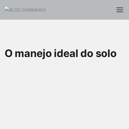
Skip
to
BLOG
Blog Donmario Sementes
content
DONMARIO
O manejo ideal do solo