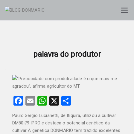
Skip
to
BLOG
Blog Donmario Sementes
content
DONMARIO
palavra do produtor
F
E
W
X
S
a
m
h
h
Paulo Sérgio Lucianetti, de Itiquira, utilizou a cultivar
c
ail
at
ar
DM80i79 IPRO e destaca o potencial genético da
e
s
e
cultivar A genética DONMARIO têm trazido excelentes