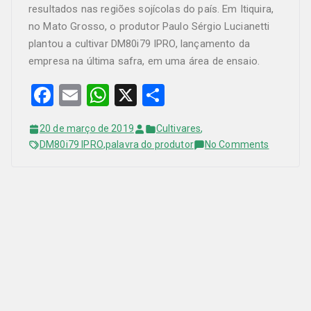
b
A
resultados nas regiões sojícolas do país. Em Itiquira,
no Mato Grosso, o produtor Paulo Sérgio Lucianetti
o
p
plantou a cultivar DM80i79 IPRO, lançamento da
o
p
empresa na última safra, em uma área de ensaio.
k
F
E
W
X
S
a
m
h
h
20 de março de 2019
Cultivares
,
c
ail
at
ar
on
DM80i79 IPRO
,
palavra do produtor
No Comments
e
s
e
“Precoci
com
b
A
produtiv
o
p
é
o
p
o
que
k
mais
me
agradou”
afirma