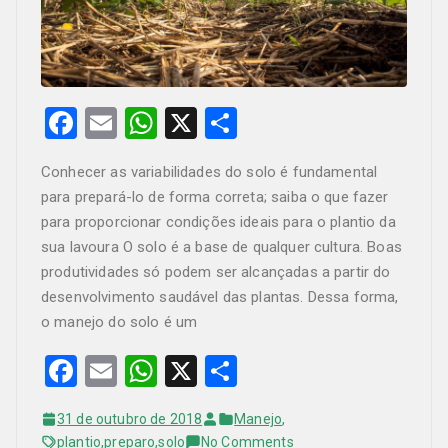
F
E
W
X
S
a
m
h
h
Conhecer as variabilidades do solo é fundamental
c
ail
at
ar
para prepará-lo de forma correta; saiba o que fazer
e
s
e
para proporcionar condições ideais para o plantio da
b
A
sua lavoura O solo é a base de qualquer cultura. Boas
produtividades só podem ser alcançadas a partir do
o
p
desenvolvimento saudável das plantas. Dessa forma,
o
p
o manejo do solo é um
k
F
E
W
X
S
a
m
h
h
31 de outubro de 2018
Manejo
,
c
ail
at
ar
on
plantio
,
preparo
,
solo
No Comments